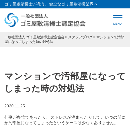
ゴミ屋敷清掃士が救う、健全なゴミ屋敷清掃業界へ
HOME
トップページ
一般社団法人 ゴミ屋敷清掃士認定協会
>
スタッフブログ
>
マンションで汚部
屋になってしまった時の対処法
CONCEPT
ゴミ屋敷清掃士認定協会とは
SPECIALIST
ゴミ屋敷清掃士とは
マンションで汚部屋になって
REGISTRATION
法人会員登録について
しまった時の対処法
SPONSORSHIP
協賛企業紹介
Q&A
よくある質問
2020.11.25
仕事が多忙であったり、ストレスが溜まったりして、いつの間に
SUPPORT
開業支援
か汚部屋になってしまったというケースは少なくありません。