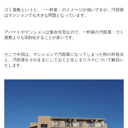
MEMBER PAGE
会員ページ
ゴミ屋敷というと、「一軒家」のイメージが強いですが、汚部屋
はマンションでも大きな問題となっています。
STAFF BLOG
スタッフブログ
アパートやマンションは集合住宅なので、一軒家の汚部屋・ゴミ
NEWS
お知らせ
屋敷よりも深刻化することが多いです。
CONTACT
相談・お問い合わせ
そこで今回は、マンションで汚部屋になってしまった時の対処法
と、汚部屋をそのままにしておくと生じるリスクについて解説い
たします。
MEDIA
メディア情報
REQUEST
ゴミ屋敷清掃のご依頼
DOCUMENT
資料請求
THESIS
論文情報
PRIVACY POLICY
ﾌﾟﾗｲﾊﾞｼｰﾎﾟﾘｼｰ