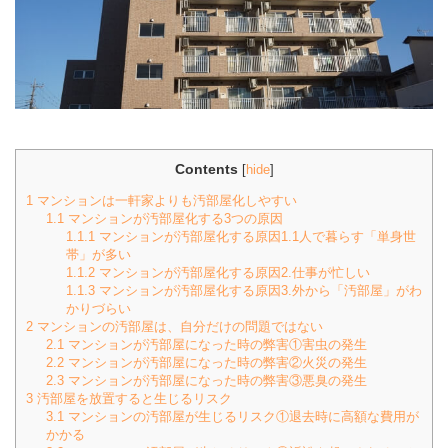
Contents
[
hide
]
1
マンションは一軒家よりも汚部屋化しやすい
1.1
マンションが汚部屋化する3つの原因
1.1.1
マンションが汚部屋化する原因1.1人で暮らす「単身世
帯」が多い
1.1.2
マンションが汚部屋化する原因2.仕事が忙しい
1.1.3
マンションが汚部屋化する原因3.外から「汚部屋」がわ
かりづらい
2
マンションの汚部屋は、自分だけの問題ではない
2.1
マンションが汚部屋になった時の弊害①害虫の発生
2.2
マンションが汚部屋になった時の弊害②火災の発生
2.3
マンションが汚部屋になった時の弊害③悪臭の発生
3
汚部屋を放置すると生じるリスク
3.1
マンションの汚部屋が生じるリスク①退去時に高額な費用が
かかる