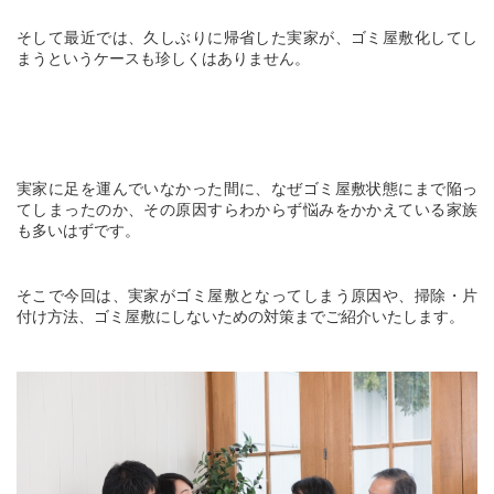
MEMBER PAGE
会員ページ
そして最近では、久しぶりに帰省した実家が、ゴミ屋敷化してし
まうというケースも珍しくはありません。
STAFF BLOG
スタッフブログ
NEWS
お知らせ
実家に足を運んでいなかった間に、なぜゴミ屋敷状態にまで陥っ
CONTACT
相談・お問い合わせ
てしまったのか、その原因すらわからず悩みをかかえている家族
も多いはずです。
MEDIA
メディア情報
そこで今回は、実家がゴミ屋敷となってしまう原因や、掃除・片
REQUEST
ゴミ屋敷清掃のご依頼
付け方法、ゴミ屋敷にしないための対策までご紹介いたします。
DOCUMENT
資料請求
THESIS
論文情報
PRIVACY POLICY
ﾌﾟﾗｲﾊﾞｼｰﾎﾟﾘｼｰ