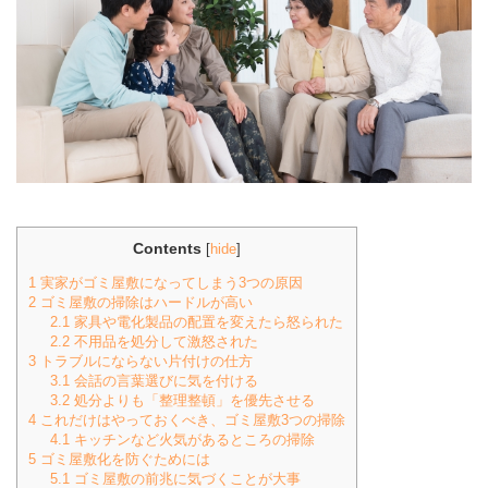
Contents
[
hide
]
1
実家がゴミ屋敷になってしまう3つの原因
2
ゴミ屋敷の掃除はハードルが高い
2.1
家具や電化製品の配置を変えたら怒られた
2.2
不用品を処分して激怒された
3
トラブルにならない片付けの仕方
3.1
会話の言葉選びに気を付ける
3.2
処分よりも「整理整頓」を優先させる
4
これだけはやっておくべき、ゴミ屋敷3つの掃除
4.1
キッチンなど火気があるところの掃除
5
ゴミ屋敷化を防ぐためには
5.1
ゴミ屋敷の前兆に気づくことが大事