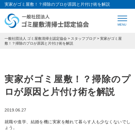
実家がゴミ屋敷！？掃除のプロが原因と片付け術を解説
HOME
トップページ
一般社団法人 ゴミ屋敷清掃士認定協会
>
スタッフブログ
>
実家がゴミ屋
敷！？掃除のプロが原因と片付け術を解説
CONCEPT
ゴミ屋敷清掃士認定協会とは
SPECIALIST
ゴミ屋敷清掃士とは
実家がゴミ屋敷！？掃除のプ
REGISTRATION
法人会員登録について
ロが原因と片付け術を解説
SPONSORSHIP
協賛企業紹介
Q&A
よくある質問
2019.06.27
就職や進学、結婚を機に実家を離れて暮らす人も少なくないでし
SUPPORT
開業支援
ょう。