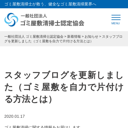
ゴミ屋敷清掃士が救う、健全なゴミ屋敷清掃業界へ
HOME
トップページ
一般社団法人 ゴミ屋敷清掃士認定協会
>
新着情報
>
お知らせ
>
スタッフブロ
グを更新しました（ゴミ屋敷を自力で片付ける方法とは）
CONCEPT
ゴミ屋敷清掃士認定協会とは
SPECIALIST
ゴミ屋敷清掃士とは
スタッフブログを更新しまし
REGISTRATION
法人会員登録について
た（ゴミ屋敷を自力で片付け
SPONSORSHIP
協賛企業紹介
る方法とは）
Q&A
よくある質問
2020.01.17
SUPPORT
開業支援
ゴミ屋敷清掃に関する情報をお届けします。