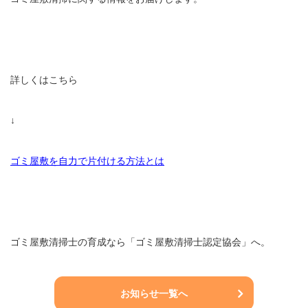
MEMBER PAGE
会員ページ
STAFF BLOG
スタッフブログ
詳しくはこちら
NEWS
お知らせ
↓
CONTACT
相談・お問い合わせ
MEDIA
メディア情報
ゴミ屋敷を自力で片付ける方法とは
REQUEST
ゴミ屋敷清掃のご依頼
DOCUMENT
資料請求
ゴミ屋敷清掃士の育成なら「ゴミ屋敷清掃士認定協会」へ。
THESIS
論文情報
お知らせ一覧へ
PRIVACY POLICY
ﾌﾟﾗｲﾊﾞｼｰﾎﾟﾘｼｰ